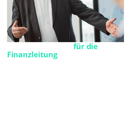
Unsere Lösungen
für die
Finanzleitung
Weniger Aufwand. Mehr Steuerbarkeit.
Für die Finanzleitung stehen Transparenz,
Abrechnungssicherheit, Liquiditätssteuerung
und belastbare Zahlungsprozesse im
Mittelpunkt. Mit SGH bündeln Sie
Lieferantenabrechnung, Rechnungsworkflow
und zentrale Zahlungsabwicklung in einem
verlässlichen Modell.