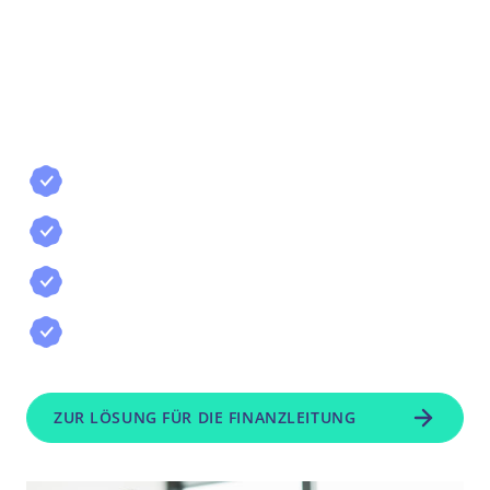
Gerade im Verbundumfeld wird E-Rechnung
dabei zum wichtigen Hebel: Strukturierte
Rechnungsdaten verbessern die
Prozessqualität, reduzieren manuelle
Nacharbeit und stärken die Sicherheit in der
Zentralregulierung.
Mehr Transparenz über Zahlungsströme
und offene Positionen
Weniger manueller Aufwand in der
Verbundabrechnung
Planbarere Liquidität und klarere
Abrechnungslogik
Revisionssicheres Belegmanagement
und strukturierte Prozesse
ZUR LÖSUNG FÜR DIE FINANZLEITUNG