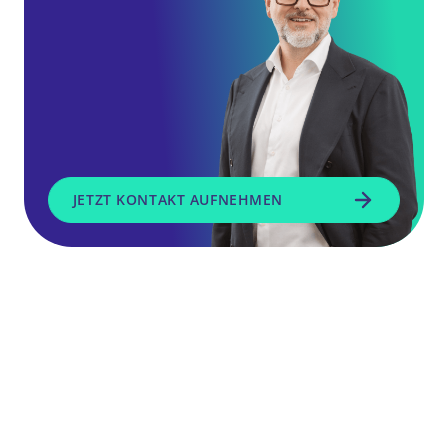
JETZT KONTAKT AUFNEHMEN
SGH Service GmbH
Daimlerring 51
31135 Hildesheim
Lösungen
Unser Team
Für
Blog
Verbundgruppen