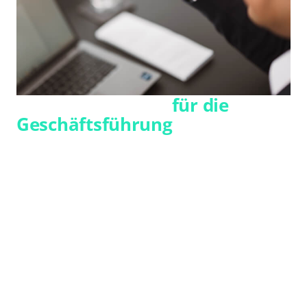
Unsere Lösungen
für die
Geschäftsführung
Strategie trifft Skalierbarkeit
Sie möchten Ihre Verbundgruppe so
aufstellen, dass Prozesse auch bei steigenden
Volumina, neuen regulatorischen
Anforderungen und wachsender Komplexität
stabil bleiben. SGH unterstützt Sie dabei,
zentrale Abrechnungs- und Zahlungsprozesse
zukunftsfähig zu organisieren und Ihre
Organisation nachhaltig zu entlasten.