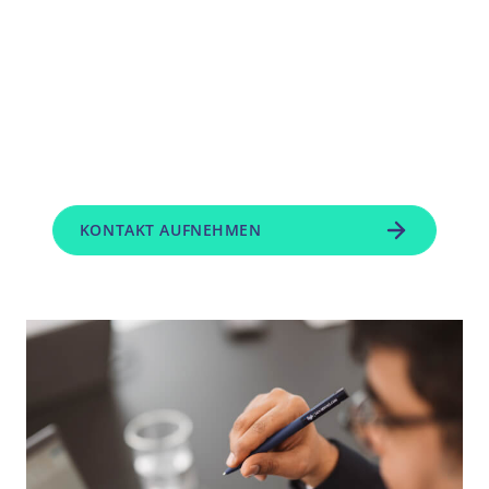
bereitgestellt werden. Genau diese
Verbindung aus zentraler
Abrechnung, zentraler
Zahlungsabwicklung und digitalem
Belegmanagement bildet den Kern
unserer Lösungen für
Verbundgruppen.
KONTAKT AUFNEHMEN