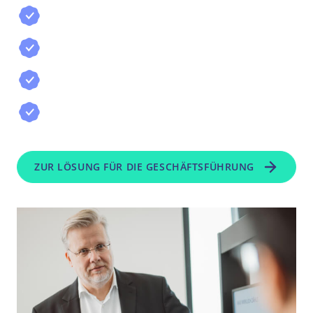
Skalierbare Strukturen für Abrechnung
und Zahlungsabwicklung
Weniger operative Komplexität im
Tagesgeschäft
Zukunftsfähige Verbindung von
Zentralregulierung und E-Rechnung
Stabile Prozesse für Wachstum,
Mitglieder und Lieferanten
ZUR LÖSUNG FÜR DIE GESCHÄFTSFÜHRUNG