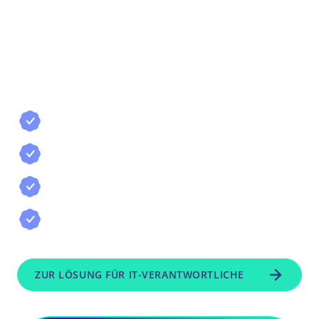
digitale Rechnungsflüsse zuverlässig
abbilden. SGH unterstützt Verbundgruppen
dabei, E-Rechnungen, Workflows,
Archivierung und Datentransfers so
aufzusetzen, dass die Zentralregulierung
technisch stabil und skalierbar funktioniert.
Digitale Rechnungsflüsse für die
Zentralregulierung
Validierung und Verarbeitung von E-
Rechnungen und EDI-basierten Belegen
Strukturierte Übergabe an Systeme,
Zentrale und Anschlusshäuser
Archivierung, Buchungsinformationen
und transparente Prozessketten
ZUR LÖSUNG FÜR IT-VERANTWORTLICHE