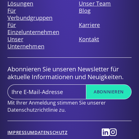
Lösungen
Unser Team
Für
Blog
Verbundgruppen
Für
Karriere
Einzelunternehmen
Unser
Kontakt
Unternehmen
Abonnieren Sie unseren Newsletter für
aktuelle Informationen und Neuigkeiten.
E-
ABONNIEREN
Mail
*
Mit Ihrer Anmeldung stimmen Sie unserer
Datenschutzrichtlinie zu.
SGH
SGH
IMPRESSUM
DATENSCHUTZ
auf
auf