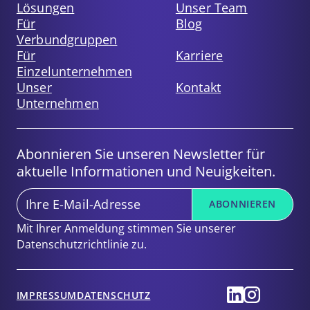
Lösungen
Unser Team
Für
Blog
Verbundgruppen
Für
Karriere
Einzelunternehmen
Unser
Kontakt
Unternehmen
Abonnieren Sie unseren Newsletter für
aktuelle Informationen und Neuigkeiten.
E-
ABONNIEREN
Mail
*
Mit Ihrer Anmeldung stimmen Sie unserer
Datenschutzrichtlinie zu.
SGH
SGH
IMPRESSUM
DATENSCHUTZ
auf
auf