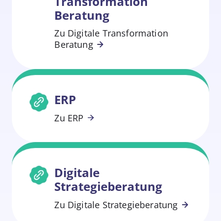
Transformation
Beratung
Zu Digitale Transformation
Weiterlesen
Beratung
ERP
Weiterlesen
Zu ERP
Digitale
Strategieberatung
Weiterl
Zu Digitale Strategieberatung